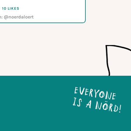
10 LIKES
n:
@noerdaloert