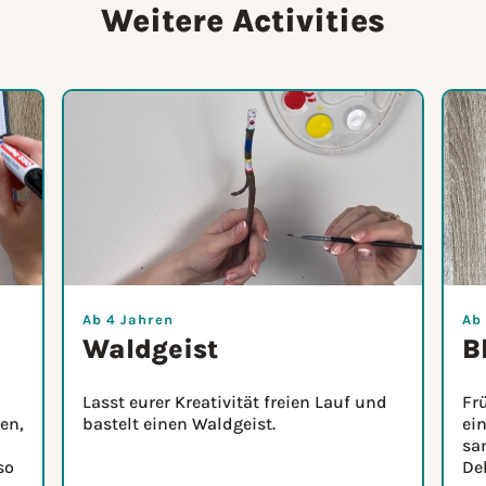
Weitere Activities
Ab 4 Jahren
Ab
Waldgeist
B
Lasst eurer Kreativität freien Lauf und
Fr
en,
bastelt einen Waldgeist.
ein
sa
so
De