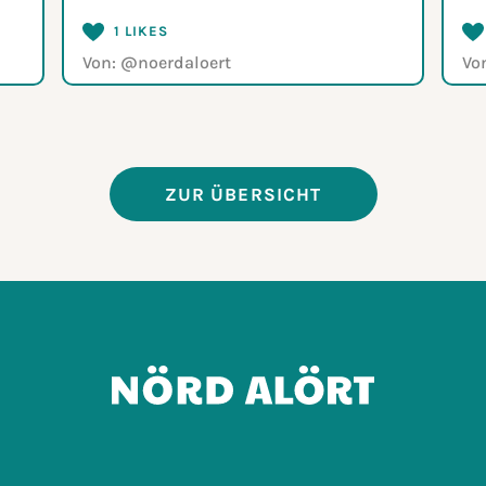
1 LIKES
Von:
@noerdaloert
Vo
ZUR ÜBERSICHT