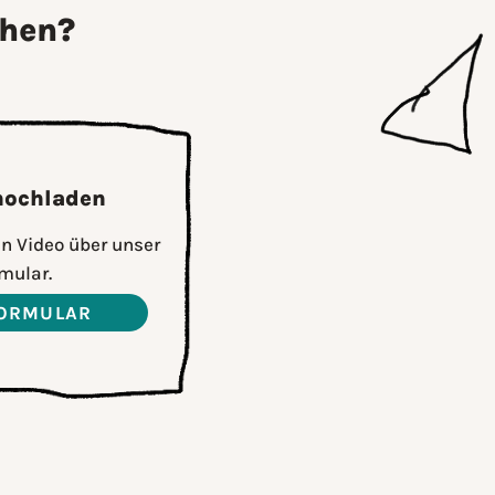
chen?
 hochladen
n Video über unser
mular.
ORMULAR