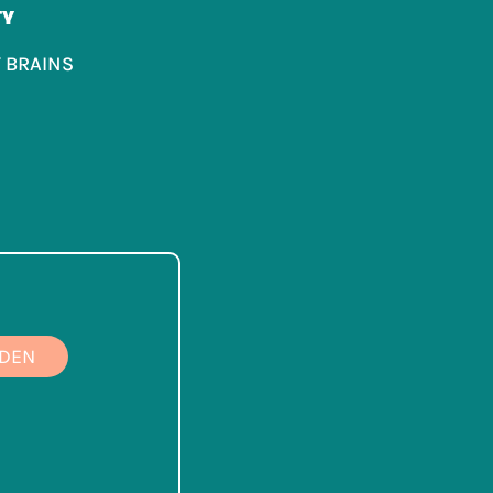
TY
 BRAINS
DEN