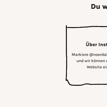
Du w
Über In
Markiere @noerdalo
und wir können 
Website ei