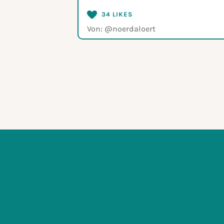
gut merken können
34 LIKES
Von:
@noerdaloert