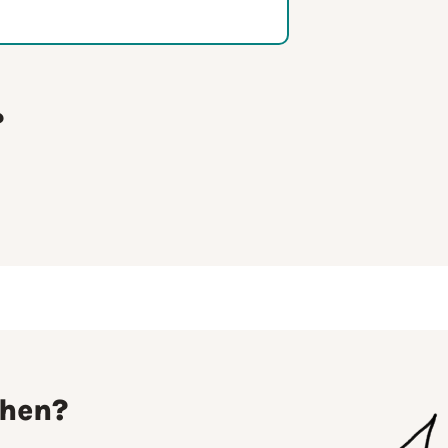
?
chen?