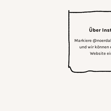
Über In
Markiere @noerdalo
und wir können 
Website ei