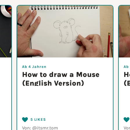
Ab 4 Jahren
Ab
How to draw a Mouse
H
(English Version)
(
5 LIKES
Von:
@itsmr.tom
Vo