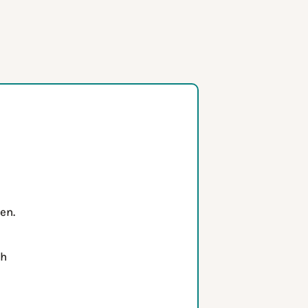
en.
ch